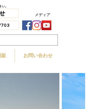
さい。
さい。
せ
せ
​メディア
7703
7703
通販
お問い合わせ