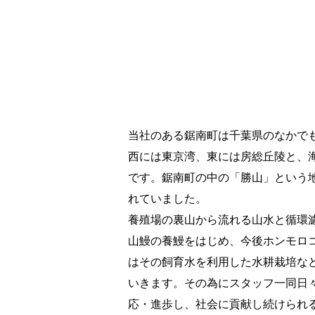
​Japanese Eel
“ 国産うなぎ
”
当社のある鋸南町は千葉県のなかで
西には東京湾、東には房総丘陵と、
です。鋸南町の中の「勝山」という
れていました。
養殖場の裏山から流れる山水と循環
山鰻の養鰻をはじめ、今後ホンモロ
はその飼育水を利用した水耕栽培な
いきます。その為にスタッフ一同日
応・進歩し、社会に貢献し続けられ