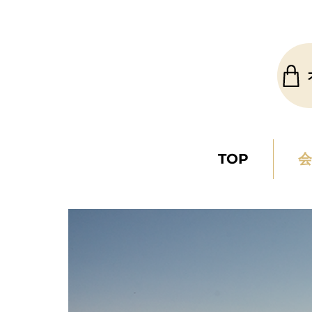
房州加知山うなぎ
TOP
会