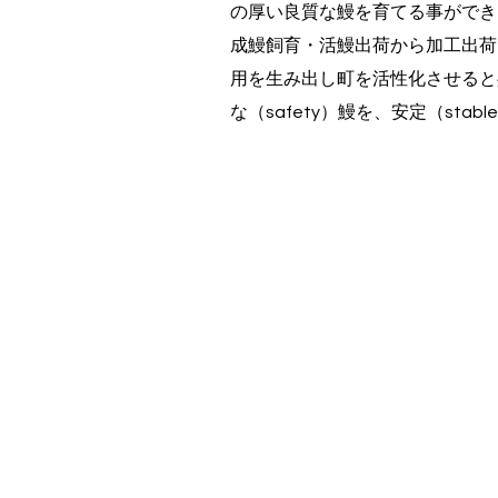
の厚い良質な鰻を育てる事ができ
成鰻飼育・活鰻出荷から加工出荷
用を生み出し町を活性化させると共に
な（safety）鰻を、安定（st