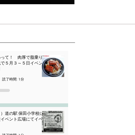
わって！ 肉厚で脂乗り
化で５月３～５日イベン
川
読了時間: 1分
）道の駅 保田小学校に
校イベント広場にてイベ