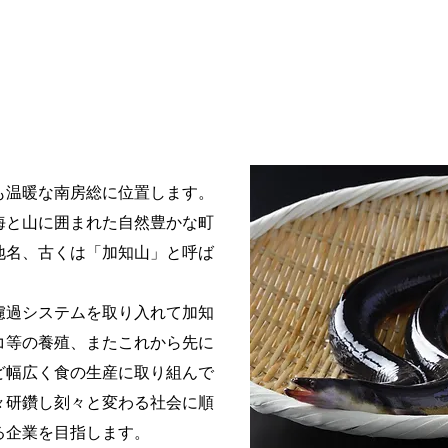
も温暖な南房総に位置します。
海と山に囲まれた自然豊かな町
地名、古くは「加知山」と呼ば
濾過システムを取り入れて加知
コ等の養殖、またこれから先に
ど幅広く食の生産に取り組んで
々研鑽し刻々と変わる社会に順
る企業を目指します。